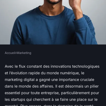
Accueil
›
Marketing
MARKETING
Quelles stratégies de
Avec le flux constant des innovations technologiques
et l’évolution rapide du monde numérique, le
marketing digital sont les plus
marketing digital a gagné une importance cruciale
adaptées pour une startup de
dans le monde des affaires. Il est désormais un pilier
services de santé mentale ?
essentiel pour toute entreprise, particulièrement pour
les startups qui cherchent à se faire une place sur le
admin
•
2 octobre 2024
•
6 min de lecture