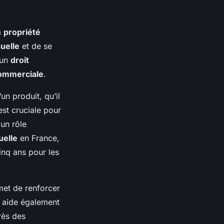
a
propriété
suelle
et de se
 un
droit
commerciale
.
un produit, qu’il
est cruciale pour
un rôle
uelle
en France,
inq ans pour les
et de renforcer
a aide également
ès des