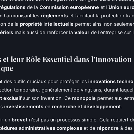
régulations
de la
Commission européenne
et l’
Union eur
en harmonisant les
règlements
et facilitant la protection tra
ion de la
propriété intellectuelle
permet ainsi non seulemen
ériels
mais aussi de renforcer la
valeur
de l’entreprise sur
 et leur Rôle Essentiel dans l’Innovation
ique
t des outils cruciaux pour protéger les
innovations techno
ection temporaire, généralement de vingt ans, durant laquell
t exclusif
sur son invention. Ce
monopole
permet aux entr
rs
investissements
en
recherche et développement
.
nir un
brevet
n’est pas un processus simple. Cela requiert d
cédures administratives complexes
et de
répondre
à des 