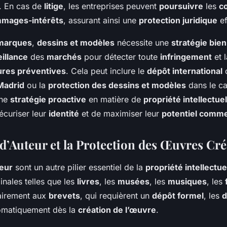
 En cas de
litige
, les entreprises peuvent
poursuivre
les
c
mages-intérêts
, assurant ainsi une
protection juridique
ef
marques
,
dessins et modèles
nécessite une
stratégie bien
illance
des
marchés
pour détecter toute
infringement
et 
res préventives
. Cela peut inclure le
dépôt international
Madrid
ou la
protection des dessins et modèles
dans le ca
Une
stratégie proactive
en matière de
propriété intellectuel
écuriser leur
identité
et de maximiser leur
potentiel comme
d’Auteur et la Protection des Œuvres Cré
teur
sont un autre pilier essentiel de la
propriété intellectue
inales telles que les
livres
, les
musées
, les
musiques
, les
airement aux
brevets
, qui requièrent un
dépôt formel
, les
d
omatiquement dès la
création de l’œuvre
.