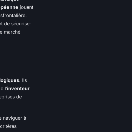
opéenne
jouent
nsfrontalière.
t de sécuriser
 le marché
logiques
. Ils
e l’
inventeur
eprises de
e naviguer à
critères