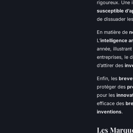
rigoureux. Une 
susceptible d’ap
de dissuader le
En matière de
n
L’
intelligence ar
année, illustran
entreprises, le 
d’attirer des
inv
Enfin, les
breve
protéger des
pr
pour les
innova
efficace des
br
inventions
.
Les Marques