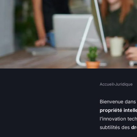
Accueil
›
Juridique
JURIDIQUE
Quels sont les enjeu
Bienvenue dans 
propriété intell
gestion des droits d
l’innovation tec
subtilités des
dr