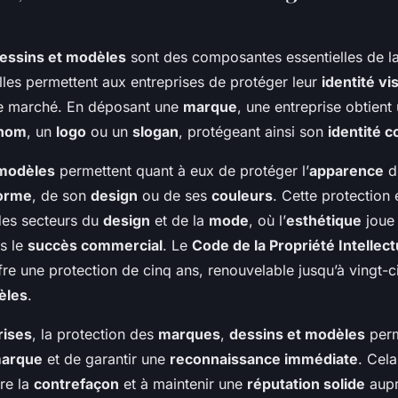
essins et modèles
sont des composantes essentielles de l
Elles permettent aux entreprises de protéger leur
identité vi
e marché. En déposant une
marque
, une entreprise obtient
nom
, un
logo
ou un
slogan
, protégeant ainsi son
identité 
 modèles
permettent quant à eux de protéger l’
apparence
d’
orme
, de son
design
ou de ses
couleurs
. Cette protection 
 des secteurs du
design
et de la
mode
, où l’
esthétique
joue 
s le
succès commercial
. Le
Code de la Propriété Intellect
re une protection de cinq ans, renouvelable jusqu’à vingt-c
èles
.
rises
, la protection des
marques
,
dessins et modèles
perm
marque
et de garantir une
reconnaissance immédiate
. Cel
re la
contrefaçon
et à maintenir une
réputation solide
aupr