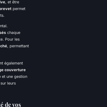
ive
, et être
brevet
permet
ts.
ntal.
sés
chaque
te. Pour les
rché
, permettant
ent également
ge couverture
 et une gestion
sur leurs
té de vos