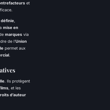
ontrefacteurs
et
ficace.
 définie
,
la
mise en
de
marques
via
dre de l’
Union
le
permet aux
rcial
.
atives
lle
. Ils protègent
films
, et les
roits d’auteur