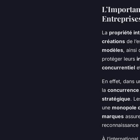
intellectuelle pour 
L’Importanc
Entreprise
admin
•
2 octobre 2024
•
7 min de lecture
La
propriété int
créations
de l’e
modèles
, ainsi
protéger leurs
i
concurrentiel
e
En effet, dans 
la
concurrence
stratégique
. L
une
monopole d
marques
assure
reconnaissance 
À l’internationa