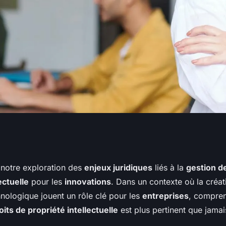
x juridiques de la
notre exploration des
enjeux juridiques
liés à la
gestion d
ectuelle
pour les
innovations
. Dans un contexte où la créati
e propriété
hnologique jouent un rôle clé pour les
entreprises
, compren
oits de propriété intellectuelle
est plus pertinent que jamai