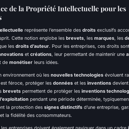
les innovations?
e de la Propriété Intellectuelle pour les
s
ellectuelle
représente l’ensemble des
droits
exclusifs acco
sprit. Cette notion englobe les
brevets
, les
marques
, les
d
 que les
droits d’auteur
. Pour les entreprises, ces droits son
nnovations
et
créations
, leur permettant de maintenir une
a
t de
monétiser
leurs idées.
un environnement où les
nouvelles technologies
évoluent ra
est féroce, protéger les
données
et les
inventions
devient
es
brevets
permettent de protéger les
inventions technolo
’exploitation
pendant une période déterminée, typiquement
nt la protection des
signes distinctifs
d’une entreprise, gara
et la fidélité des consommateurs.
l, les entreprises doivent également naviguer dans un cadre