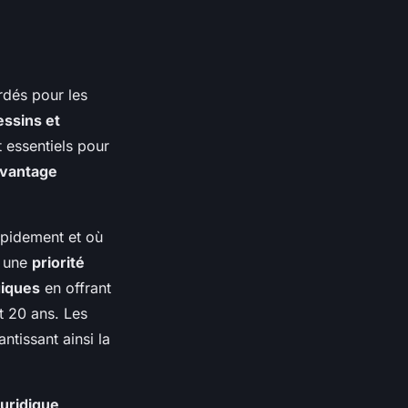
rdés pour les
essins et
t essentiels pour
vantage
pidement et où
 une
priorité
giques
en offrant
 20 ans. Les
ntissant ainsi la
juridique