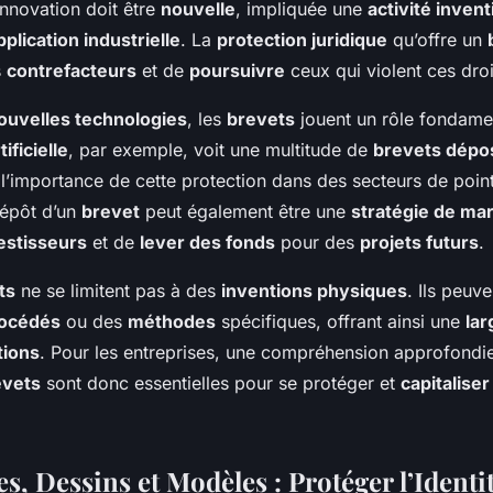
innovation doit être
nouvelle
, impliquée une
activité invent
plication industrielle
. La
protection juridique
qu’offre un
s
contrefacteurs
et de
poursuivre
ceux qui violent ces droi
ouvelles technologies
, les
brevets
jouent un rôle fondame
tificielle
, par exemple, voit une multitude de
brevets dépo
t l’importance de cette protection dans des secteurs de poin
dépôt d’un
brevet
peut également être une
stratégie de ma
estisseurs
et de
lever des fonds
pour des
projets futurs
.
ts
ne se limitent pas à des
inventions physiques
. Ils peuv
océdés
ou des
méthodes
spécifiques, offrant ainsi une
lar
tions
. Pour les entreprises, une compréhension approfondie
evets
sont donc essentielles pour se protéger et
capitaliser
, Dessins et Modèles : Protéger l’Identi