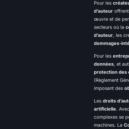
Pour les
créate
d’auteur
offren
œuvre et de pe
secteurs où la
c
d’auteur
, les c
dommages-inté
Pour les
entrep
données
, et au
protection des
(Règlement Géné
imposant des
ob
Les
droits d’au
artificielle
. Ave
complexes se po
machines. La
C