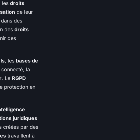
, les
droits
isation
de leur
t dans des
on des
droits
nir des
els
, les
bases de
 connecté, la
r
. Le
RGPD
e protection en
ntelligence
ions juridiques
 créées par des
les
travaillent à