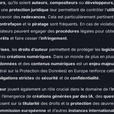
urs
, qu’ils soient
auteurs
,
compositeurs
ou
développeurs
t une
protection juridique
leur permettant de contrôler l’
util
rcevoir des
redevances
. Cela est particulièrement pertinen
ontrefaçon
et le
piratage
sont fréquents. En cas de violati
réateurs peuvent engager des
procédures
légales pour obte
rêts
et faire cesser l’
infringement
.
rises
, les
droits d’auteur
permettent de protéger les
logici
tres
créations numériques
. Dans un monde de plus en plus
 données
et des
contenus numériques
est un
enjeu majeu
ral sur la Protection des Données) en Europe renforce cett
ligations strictes
de
sécurité
et de
confidentialité
.
teur
jouent également un rôle crucial dans le domaine de l’
i
c l’émergence de
créations générées par des IA
, des
quest
sent sur la
titularité
des droits et la
protection
des œuvres
ommission européenne
et d’autres
instances internationa