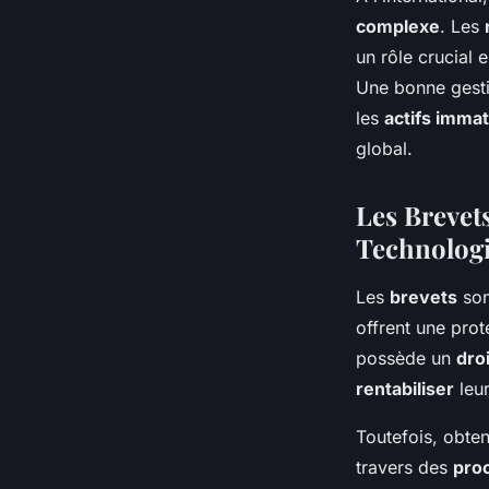
complexe
. Les
un rôle crucial 
Une bonne gest
les
actifs immat
global.
Les Brevets
Technolog
Les
brevets
son
offrent une prot
possède un
droi
rentabiliser
leu
Toutefois, obte
travers des
pro