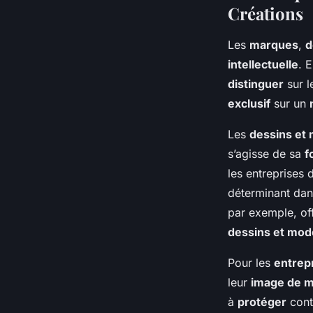
Créations
Les
marques
,
d
intellectuelle
. 
distinguer
sur l
exclusif
sur un
Les
dessins et
s’agisse de sa
f
les entreprises
déterminant dan
par exemple, off
dessins et mod
Pour les
entrep
leur
image de 
à
protéger
cont