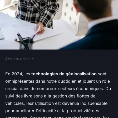
Accueil
›
Juridique
JURIDIQUE
Comment une entreprise
En 2024, les
technologies de géolocalisation
sont
omniprésentes dans notre quotidien et jouent un rôle
peut-elle se conformer aux
crucial dans de nombreux secteurs économiques. Du
règlements sur l'utilisation de
suivi des livraisons à la gestion des flottes de
technologies de
véhicules, leur utilisation est devenue indispensable
géolocalisation?
pour améliorer l’efficacité et la productivité des